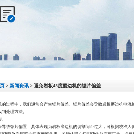
钢实心
公司新闻
磨边机
行业新闻
卧式直
技术中心
页
>
新闻资讯
> 避免岩板45度磨边机的锯片偏差
（安
机
的过程中，我们通常会产生锯片偏差。锯片偏差会导致岩板磨边机电流
找到处理方法。
）
形。
会导致锯片偏置，具体表现为岩板磨边机的切割间距过大，可根据校准人