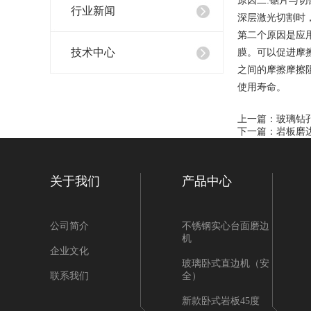
原因二:锯片与
新款
行业新闻
深层激光切割时
第二个原因是应
技术中心
膜。可以促进摩擦
板4
之间的摩擦摩擦
使用寿命。
45度
上一篇：
玻璃钻
下一篇：
岩板磨
一体
关于我们
产品中心
公司简介
不锈钢实心台面磨边
玻璃
机
企业文化
玻璃卧式直边机（安
联系我们
全）
岩板
新款卧式岩板45度