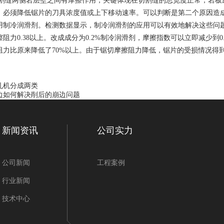
切割缝两侧岩层壁之间有摩擦作用，关键体现在切割缝的总宽度正常，岩
卧式岩
，必须降低锯片的刀具浓度值或上下移动速率。可以判断是第二个原因造
用制冷润滑剂。检测数据显示，制冷润滑剂的应用可以有效地解决这些问
阻力0.38以上。改成成分为0.2%制冷润滑剂，摩擦指数可以立即减少到
5度
阻力比原来降低了70%以上。由于锯切摩擦阻力降低，锯片的受损情况得
切磨拉
孔机分成两类
边如何解决削后的崩边问题
机产品
新闻资讯
公司实力
公司新闻
工程案例
磨圆机
行业新闻
技术中心
双头倒